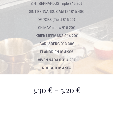
SINT BERNARDUS Triple 8° 5.20€
SINT BERNARDUS Abt12 10° 5.40€
DE POES (Tielt) 8° 5.20€
CHIMAY blauw 9° 5.20€
KRIEK LIEFMANS 0° 4.20€
CARLSBERG 0° 3.30€
FLANDRIEN 0° 4.90€
VIVEN NADA 0.3° 4.90€
ROUGE 0.0° 4.90€
3.30 € - 5.20 €