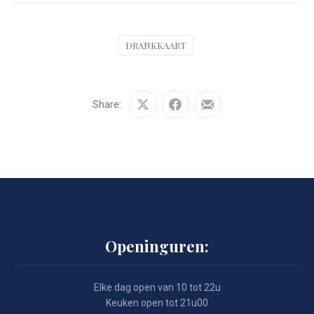
DRANKKAART
Share:
Share
Share
Share
on
on
by
X
Facebook
Email
Openinguren:
Elke dag open van 10 tot 22u
Keuken open tot 21u00