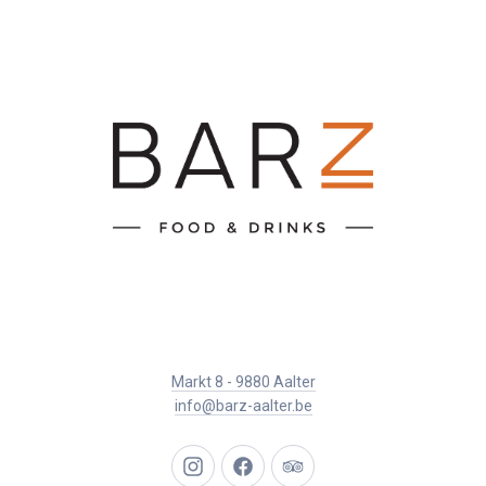
Markt 8 - 9880 Aalter
info@barz-aalter.be
New
New
New