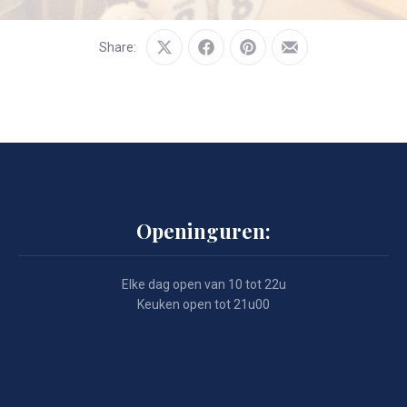
Share:
Share
Share
Share
Share
on
on
on
by
X
Facebook
Pinterest
Email
Openinguren:
Elke dag open van 10 tot 22u
Keuken open tot 21u00