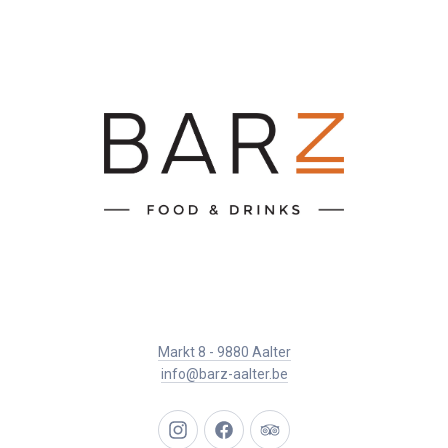
Markt 8 - 9880 Aalter
info@barz-aalter.be
New
New
New