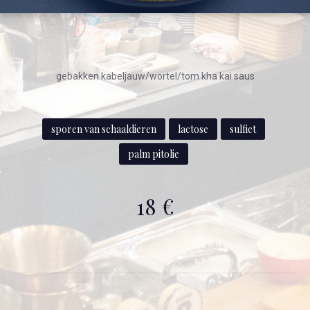
gebakken kabeljauw/wortel/tom kha kai saus
sporen van schaaldieren
lactose
sulfiet
palm pitolie
18 €