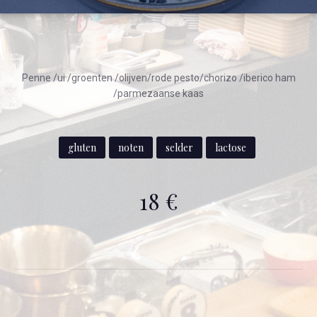
Penne /ui /groenten /olijven/rode pesto/chorizo /iberico ham
/parmezaanse kaas
gluten
noten
selder
lactose
18 €