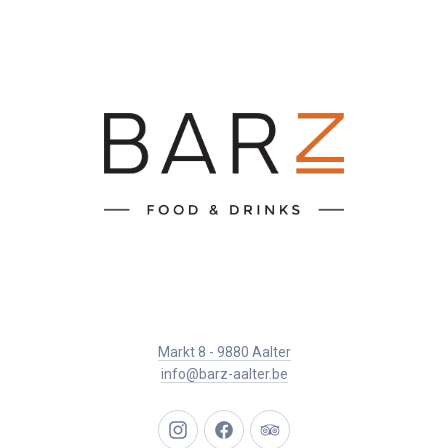
Markt 8 - 9880 Aalter
info@barz-aalter.be
New
New
New