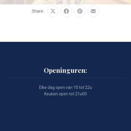
Share:
Share
Share
Share
Share
on
on
on
by
X
Facebook
Pinterest
Email
Openinguren:
Elke dag open van 10 tot 22u
Keuken open tot 21u00