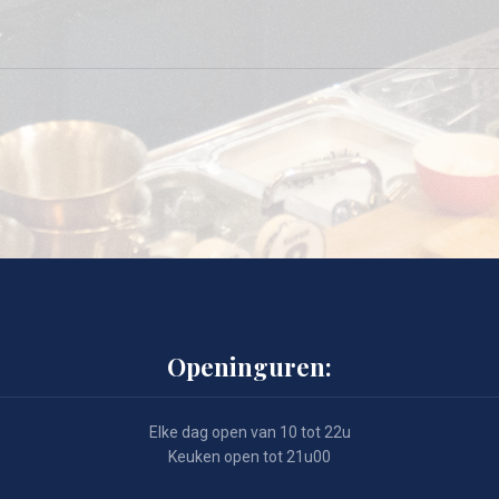
Openinguren:
Elke dag open van 10 tot 22u
Keuken open tot 21u00